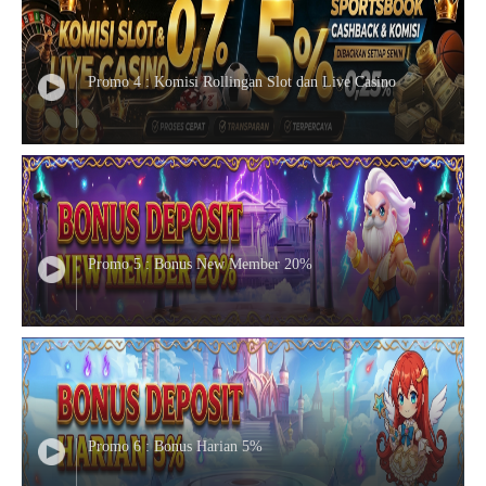
Promo 4 : Komisi Rollingan Slot dan Live Casino
Promo 5 : Bonus New Member 20%
Promo 6 : Bonus Harian 5%