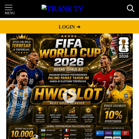
MENU
LOGIN ➜