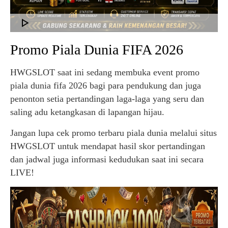
Promo Piala Dunia FIFA 2026
HWGSLOT saat ini sedang membuka event promo
piala dunia fifa 2026 bagi para pendukung dan juga
penonton setia pertandingan laga-laga yang seru dan
saling adu ketangkasan di lapangan hijau.
Jangan lupa cek promo terbaru piala dunia melalui situs
HWGSLOT untuk mendapat hasil skor pertandingan
dan jadwal juga informasi kedudukan saat ini secara
LIVE!