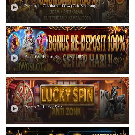
Promo 1 : Cashback 100% (Cek Sekarang)
Promo 2 : Bonus Re-Deposit 100%
Promo 3 : Lucky Spin