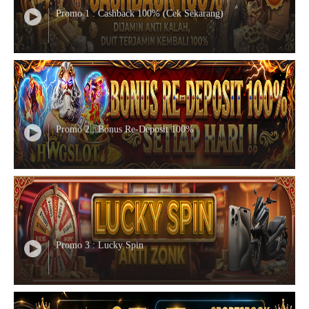
Promo 1 : Cashback 100% (Cek Sekarang)
Promo 2 : Bonus Re-Deposit 100%
Promo 3 : Lucky Spin