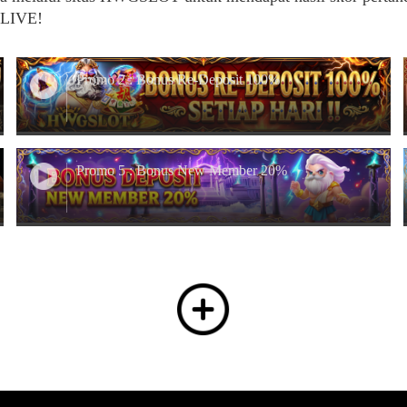
a LIVE!
Promo 2 : Bonus Re-Deposit 100%
Promo 5 : Bonus New Member 20%