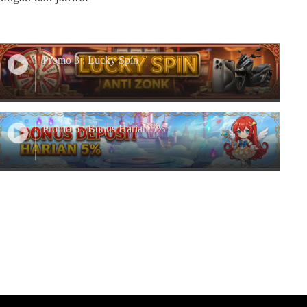
Promo 3 : Lucky Spin
Promo 6 : Bonus Harian 5%