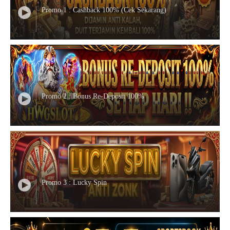
Promo 1 : Cashback 100% (Cek Sekarang)
Promo 2 : Bonus Re-Deposit 100%
Promo 3 : Lucky Spin