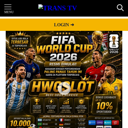
MENU
LOGIN ➜