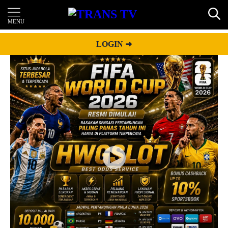
MENU
LOGIN ➜