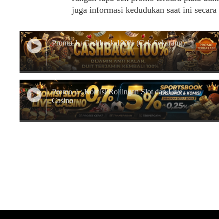
juga informasi kedudukan saat ini secar
Promo 1 : Cashback 100% (Cek Sekarang)
Promo 4 : Komisi Rollingan Slot dan Live
Casino