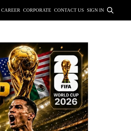
CAREER
CORPORATE
CONTACT US
SIGN IN