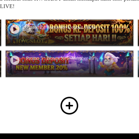
a LIVE!
Promo 2 : Bonus Re-Deposit 100%
Promo 5 : Bonus New Member 20%