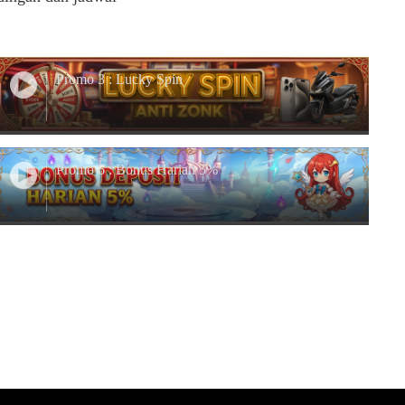
Promo 3 : Lucky Spin
Promo 6 : Bonus Harian 5%