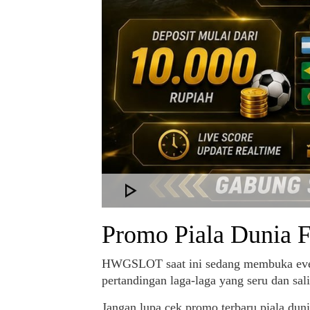
Promo Piala Dunia 
HWGSLOT saat ini sedang membuka event 
pertandingan laga-laga yang seru dan sal
Jangan lupa cek promo terbaru piala du