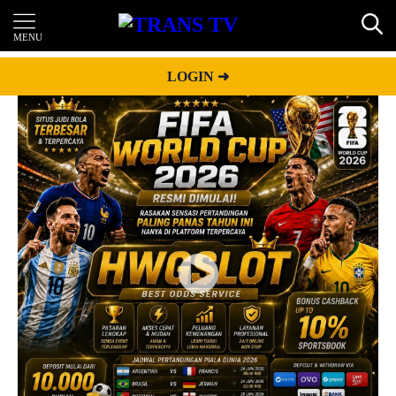
MENU
LOGIN ➜