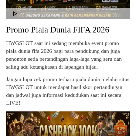
Promo Piala Dunia FIFA 2026
HWGSLOT saat ini sedang membuka event promo
piala dunia fifa 2026 bagi para pendukung dan juga
penonton setia pertandingan laga-laga yang seru dan
saling adu ketangkasan di lapangan hijau.
Jangan lupa cek promo terbaru piala dunia melalui situs
HWGSLOT untuk mendapat hasil skor pertandingan
dan jadwal juga informasi kedudukan saat ini secara
LIVE!