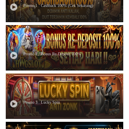
Promo 1 : Cashback 100% (Cek Sekarang)
Promo 2 : Bonus Re-Deposit 100%
Promo 3 : Lucky Spin