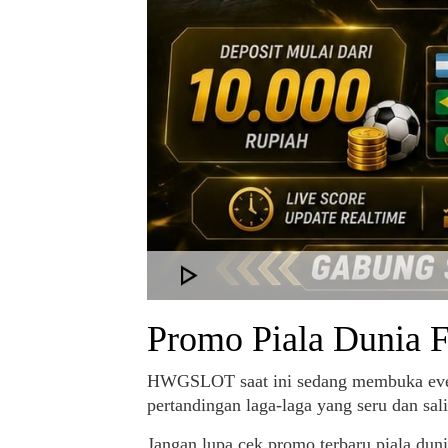
Promo Piala Dunia 
HWGSLOT saat ini sedang membuka event 
pertandingan laga-laga yang seru dan sal
Jangan lupa cek promo terbaru piala du