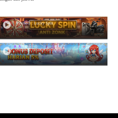
Promo 3 : Lucky Spin
Promo 6 : Bonus Harian 5%