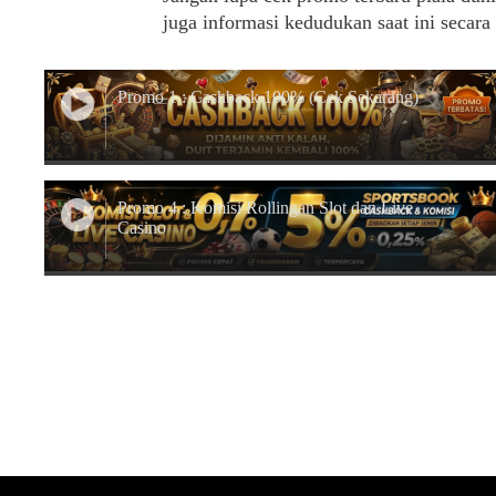
juga informasi kedudukan saat ini secar
Promo 1 : Cashback 100% (Cek Sekarang)
Promo 4 : Komisi Rollingan Slot dan Live
Casino