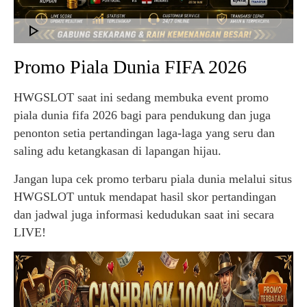
Promo Piala Dunia FIFA 2026
HWGSLOT saat ini sedang membuka event promo
piala dunia fifa 2026 bagi para pendukung dan juga
penonton setia pertandingan laga-laga yang seru dan
saling adu ketangkasan di lapangan hijau.
Jangan lupa cek promo terbaru piala dunia melalui situs
HWGSLOT untuk mendapat hasil skor pertandingan
dan jadwal juga informasi kedudukan saat ini secara
LIVE!