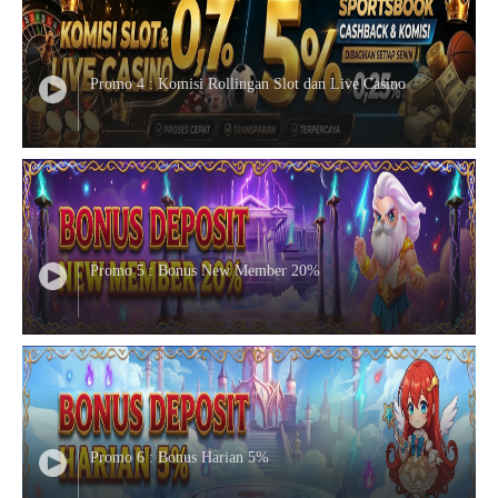
Promo 4 : Komisi Rollingan Slot dan Live Casino
Promo 5 : Bonus New Member 20%
Promo 6 : Bonus Harian 5%