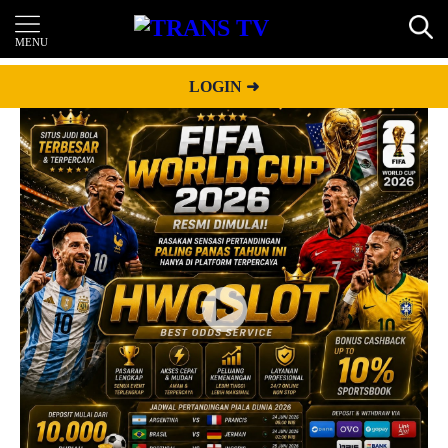
MENU
LOGIN ➜