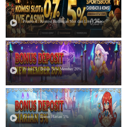
Promo 4 : Komisi Rollingan Slot dan Live Casino
Promo 5 : Bonus New Member 20%
Promo 6 : Bonus Harian 5%