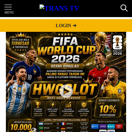
MENU
LOGIN ➜