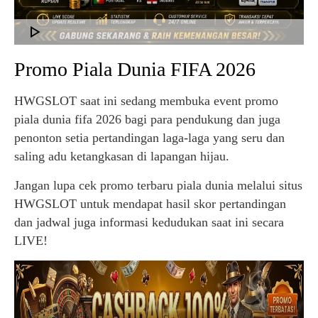
Promo Piala Dunia FIFA 2026
HWGSLOT saat ini sedang membuka event promo
piala dunia fifa 2026 bagi para pendukung dan juga
penonton setia pertandingan laga-laga yang seru dan
saling adu ketangkasan di lapangan hijau.
Jangan lupa cek promo terbaru piala dunia melalui situs
HWGSLOT untuk mendapat hasil skor pertandingan
dan jadwal juga informasi kedudukan saat ini secara
LIVE!