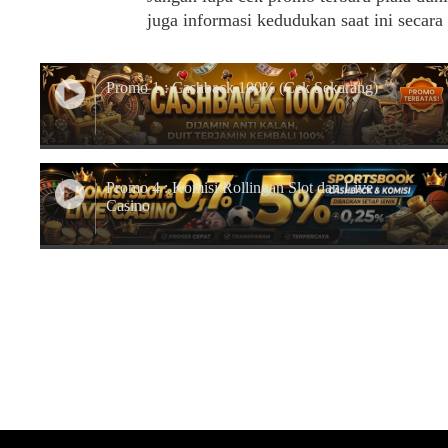
juga informasi kedudukan saat ini secar
Promo 1 : Cashback 100% (Cek Sekarang)
Promo 4 : Komisi Rollingan Slot dan Live
Casino