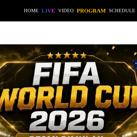
LIVE
PROGRAM
HOME
VIDEO
SCHEDULE