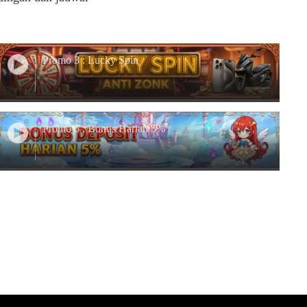
Promo 3 : Lucky Spin
Promo 6 : Bonus Harian 5%