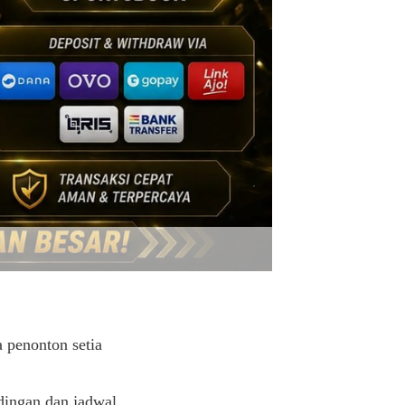
 penonton setia
dingan dan jadwal