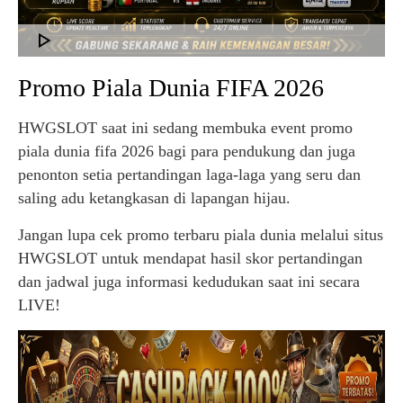
Promo Piala Dunia FIFA 2026
HWGSLOT saat ini sedang membuka event promo
piala dunia fifa 2026 bagi para pendukung dan juga
penonton setia pertandingan laga-laga yang seru dan
saling adu ketangkasan di lapangan hijau.
Jangan lupa cek promo terbaru piala dunia melalui situs
HWGSLOT untuk mendapat hasil skor pertandingan
dan jadwal juga informasi kedudukan saat ini secara
LIVE!