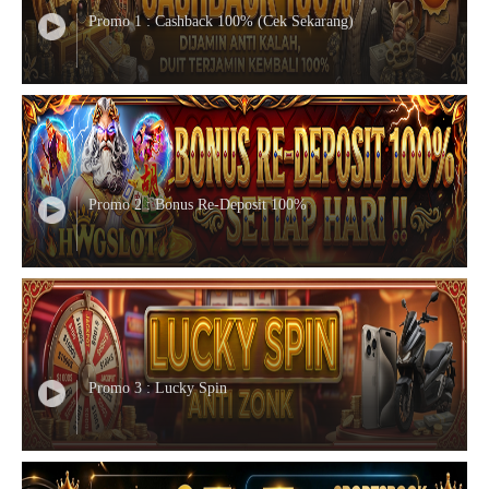
Promo 1 : Cashback 100% (Cek Sekarang)
Promo 2 : Bonus Re-Deposit 100%
Promo 3 : Lucky Spin