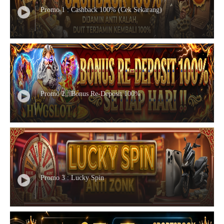
Promo 1 : Cashback 100% (Cek Sekarang)
Promo 2 : Bonus Re-Deposit 100%
Promo 3 : Lucky Spin