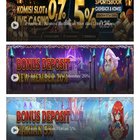
Promo 4 : Komisi Rollingan Slot dan Live Casino
Promo 5 : Bonus New Member 20%
Promo 6 : Bonus Harian 5%