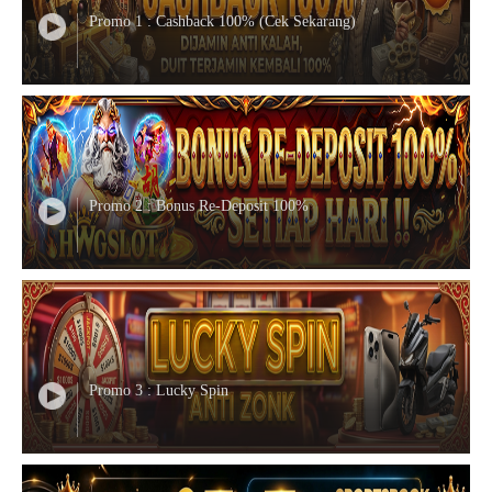
Promo 1 : Cashback 100% (Cek Sekarang)
Promo 2 : Bonus Re-Deposit 100%
Promo 3 : Lucky Spin