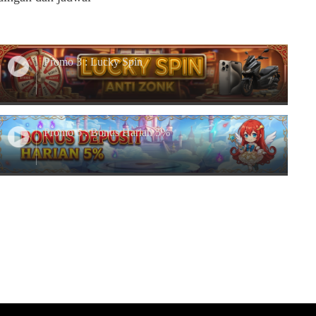
Promo 3 : Lucky Spin
Promo 6 : Bonus Harian 5%