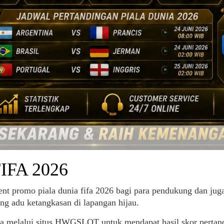
FIFA 2026
promo piala dunia fifa 2026 bagi para pendukung dan juga
ing adu ketangkasan di lapangan hijau.
nia melalui situs HWGSLOT untuk mendapat hasil skor pertan