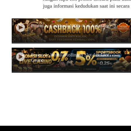
juga informasi kedudukan saat ini secar
Promo 1 : Cashback 100% (Cek Sekarang)
Promo 4 : Komisi Rollingan Slot dan Live
Casino