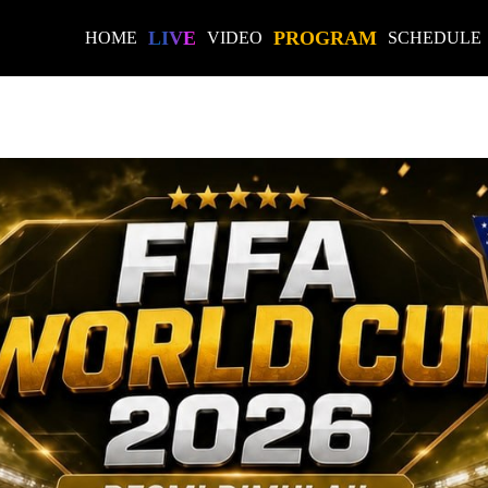
LIVE
PROGRAM
HOME
VIDEO
SCHEDULE