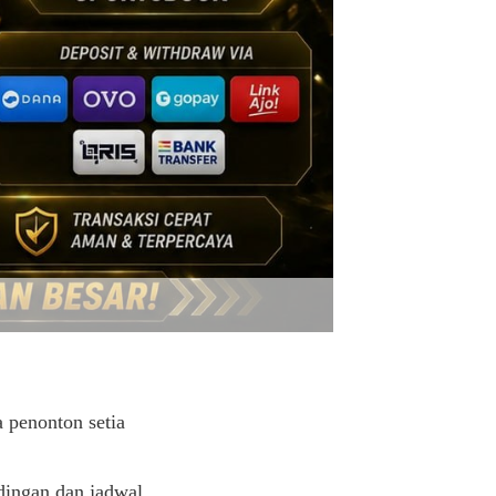
 penonton setia
dingan dan jadwal