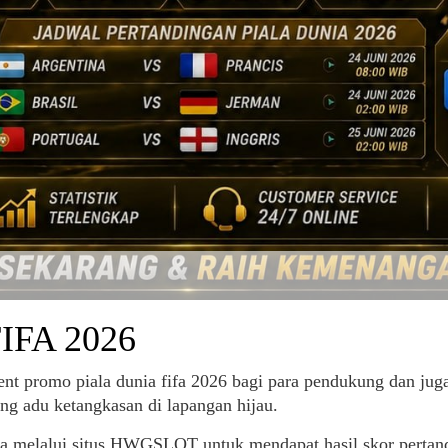
FIFA 2026
promo piala dunia fifa 2026 bagi para pendukung dan juga
ing adu ketangkasan di lapangan hijau.
nia melalui situs HWGSLOT untuk mendapat hasil skor pertan