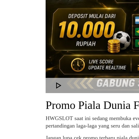
Promo Piala Dunia 
HWGSLOT saat ini sedang membuka event 
pertandingan laga-laga yang seru dan sal
Jangan lupa cek promo terbaru piala du