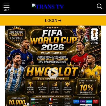
MENU
LOGIN ➜