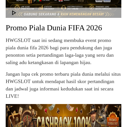
Promo Piala Dunia FIFA 2026
HWGSLOT saat ini sedang membuka event promo
piala dunia fifa 2026 bagi para pendukung dan juga
penonton setia pertandingan laga-laga yang seru dan
saling adu ketangkasan di lapangan hijau.
Jangan lupa cek promo terbaru piala dunia melalui situs
HWGSLOT untuk mendapat hasil skor pertandingan
dan jadwal juga informasi kedudukan saat ini secara
LIVE!