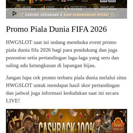
Promo Piala Dunia FIFA 2026
HWGSLOT saat ini sedang membuka event promo
piala dunia fifa 2026 bagi para pendukung dan juga
penonton setia pertandingan laga-laga yang seru dan
saling adu ketangkasan di lapangan hijau.
Jangan lupa cek promo terbaru piala dunia melalui situs
HWGSLOT untuk mendapat hasil skor pertandingan
dan jadwal juga informasi kedudukan saat ini secara
LIVE!