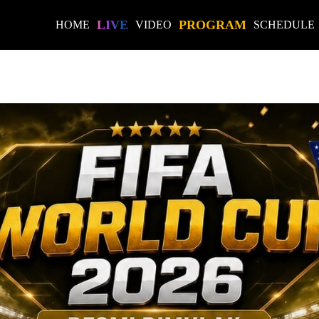
LIVE
PROGRAM
HOME
VIDEO
SCHEDULE