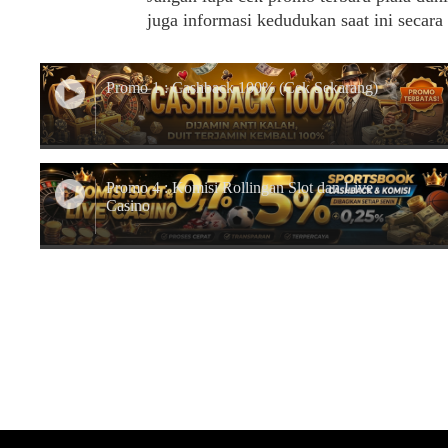
juga informasi kedudukan saat ini secar
Promo 1 : Cashback 100% (Cek Sekarang)
Promo 4 : Komisi Rollingan Slot dan Live
Casino