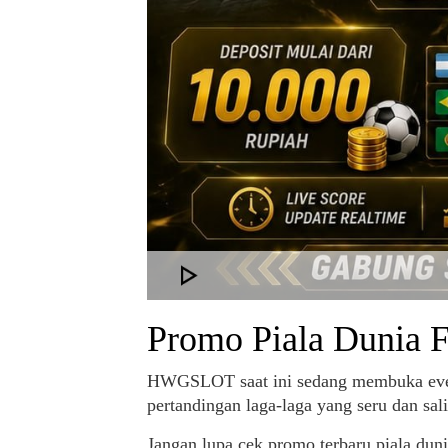
Promo Piala Dunia 
HWGSLOT saat ini sedang membuka event 
pertandingan laga-laga yang seru dan sal
Jangan lupa cek promo terbaru piala du