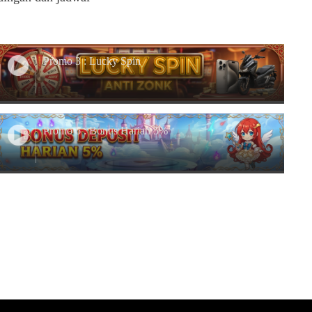
Promo 3 : Lucky Spin
Promo 6 : Bonus Harian 5%