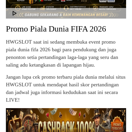
Promo Piala Dunia FIFA 2026
HWGSLOT saat ini sedang membuka event promo
piala dunia fifa 2026 bagi para pendukung dan juga
penonton setia pertandingan laga-laga yang seru dan
saling adu ketangkasan di lapangan hijau.
Jangan lupa cek promo terbaru piala dunia melalui situs
HWGSLOT untuk mendapat hasil skor pertandingan
dan jadwal juga informasi kedudukan saat ini secara
LIVE!