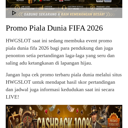
Promo Piala Dunia FIFA 2026
HWGSLOT saat ini sedang membuka event promo
piala dunia fifa 2026 bagi para pendukung dan juga
penonton setia pertandingan laga-laga yang seru dan
saling adu ketangkasan di lapangan hijau.
Jangan lupa cek promo terbaru piala dunia melalui situs
HWGSLOT untuk mendapat hasil skor pertandingan
dan jadwal juga informasi kedudukan saat ini secara
LIVE!