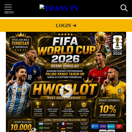
MENU
LOGIN ➜