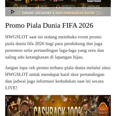
Promo Piala Dunia FIFA 2026
HWGSLOT saat ini sedang membuka event promo
piala dunia fifa 2026 bagi para pendukung dan juga
penonton setia pertandingan laga-laga yang seru dan
saling adu ketangkasan di lapangan hijau.
Jangan lupa cek promo terbaru piala dunia melalui situs
HWGSLOT untuk mendapat hasil skor pertandingan
dan jadwal juga informasi kedudukan saat ini secara
LIVE!